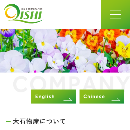
toggle
navigat
大石物産について