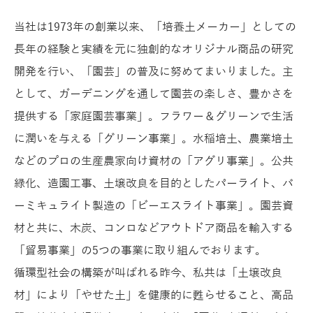
当社は1973年の創業以来、「培養土メーカー」としての
長年の経験と実績を元に独創的なオリジナル商品の研究
開発を行い、「園芸」の普及に努めてまいりました。主
として、ガーデニングを通して園芸の楽しさ、豊かさを
提供する「家庭園芸事業」。フラワー＆グリーンで生活
に潤いを与える「グリーン事業」。水稲培土、農業培土
などのプロの生産農家向け資材の「アグリ事業」。公共
緑化、造園工事、土壌改良を目的としたパーライト、バ
ーミキュライト製造の「ビーエスライト事業」。園芸資
材と共に、木炭、コンロなどアウトドア商品を輸入する
「貿易事業」の5つの事業に取り組んでおります。
循環型社会の構築が叫ばれる昨今、私共は「土壌改良
材」により「やせた土」を健康的に甦らせること、高品