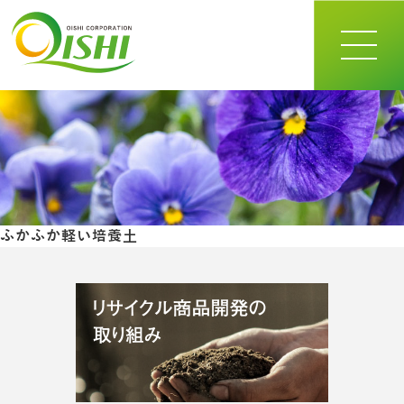
toggle
navigat
ふかふか軽い培養土