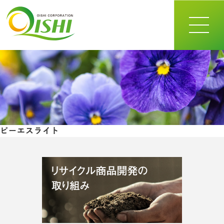
toggle
navigat
ビーエスライト