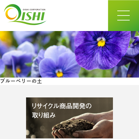
toggle
navigat
ブルーベリーの土