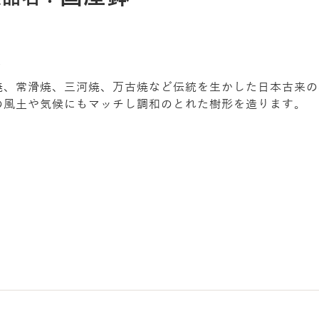
長
焼、常滑焼、三河焼、万古焼など伝統を生かした日本古来の
の風土や気候にもマッチし調和のとれた樹形を造ります。